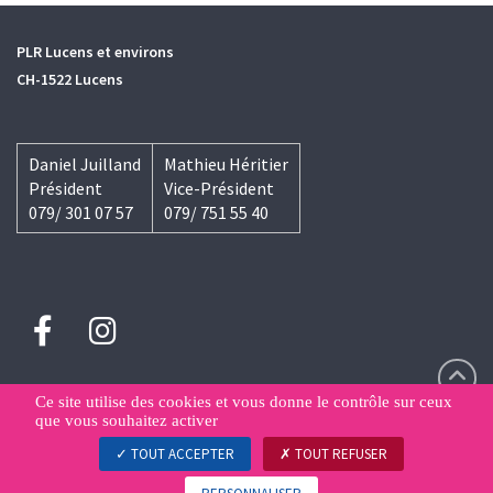
PLR Lucens et environs
CH-1522 Lucens
Daniel Juilland
Mathieu Héritier
Président
Vice-Président
079/ 301 07 57
079/ 751 55 40
Ce site utilise des cookies et vous donne le contrôle sur ceux
que vous souhaitez activer
Contact
Déclaration de confidentialité
Gestion des données
TOUT ACCEPTER
TOUT REFUSER
© PLR.Les Libéraux-Radicaux