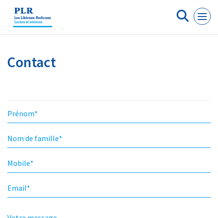
Panneau de gestion des cookies
Contact
Prénom
*
Nom de famille
*
Mobile
*
Email
*
Votre message