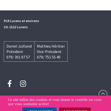
PLR Lucens et environs
CH-1522 Lucens
Daniel Juilland
Mathieu Héritier
Président
Vice-Président
079/ 301 07 57
079/ 751 55 40
Ce site utilise des cookies et vous donne le contrôle sur ceux
que vous souhaitez activer
Contact
Déclaration de confidentialité
Gestion des données