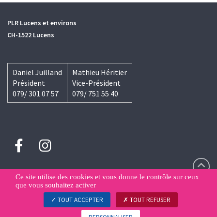
PLR Lucens et environs
CH-1522 Lucens
Daniel Juilland
Mathieu Héritier
Président
Vice-Président
079/ 301 07 57
079/ 751 55 40
Ce site utilise des cookies et vous donne le contrôle sur ceux
que vous souhaitez activer
Contact
Déclaration de confidentialité
Gestion des données
TOUT ACCEPTER
TOUT REFUSER
© PLR.Les Libéraux-Radicaux