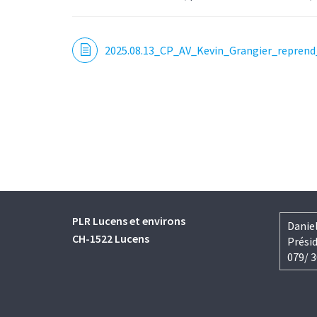
2025.08.13_CP_AV_Kevin_Grangier_reprend_
PLR Lucens et environs
Daniel
CH-1522 Lucens
Prési
079/ 3