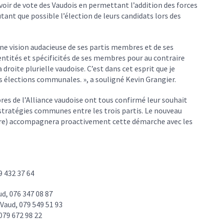
uvoir de vote des Vaudois en permettant l’addition des forces
ant que possible l’élection de leurs candidats lors des
’une vision audacieuse de ses partis membres et de ses
dentités et spécificités de ses membres pour au contraire
 droite plurielle vaudoise. C’est dans cet esprit que je
des élections communales. », a souligné Kevin Grangier.
es de l’Alliance vaudoise ont tous confirmé leur souhait
stratégies communes entre les trois partis. Le nouveau
tre) accompagnera proactivement cette démarche avec les
9 432 37 64
d, 076 347 08 87
Vaud, 079 549 51 93
079 672 98 22