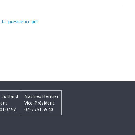
la_presidence.pdf
 Juilland
Mathieu Héritier
dent
Vice-Président
01 07 57
079/ 751 55 40